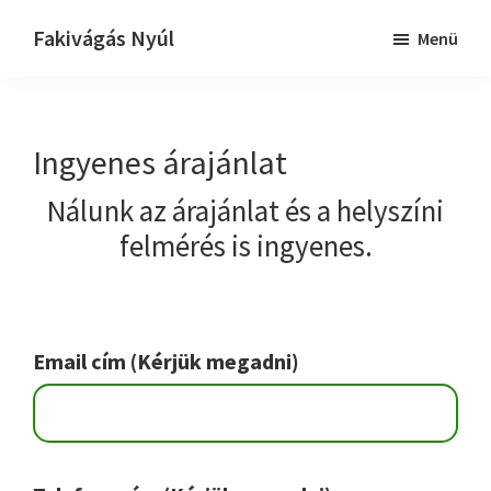
Skip
Ugrás
Fakivágás Nyúl
Menü
to
az
Fakivagas
main
elsődleges
Nyúl
content
oldalsávhoz
Ingyenes árajánlat
Nálunk az árajánlat és a helyszíni
felmérés is ingyenes.
Email cím (Kérjük megadni)