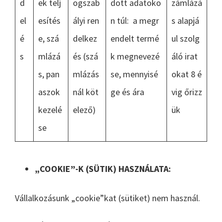
d
ek telj
ogszab
dott adatoko
zámlázá
el
esítés
ályi ren
n túl: a megr
s alapjá
é
e, szá
delkez
endelt termé
ul szolg
s
mlázá
és (szá
k megnevezé
áló irat
s, pan
mlázás
se, mennyisé
okat 8 é
aszok
nál köt
ge és ára
vig őrizz
kezelé
elező)
ük
se
„COOKIE”-K (SÜTIK) HASZNÁLATA:
Vállalkozásunk „cookie”kat (sütiket) nem használ.