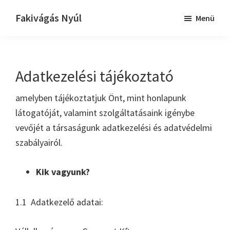
Skip
Ugrás
Fakivágás Nyúl
Menü
to
az
Fakivagas
main
elsődleges
Nyúl
content
oldalsávhoz
Adatkezelési tájékoztató
amelyben tájékoztatjuk Önt, mint honlapunk
látogatóját, valamint szolgáltatásaink igénybe
vevőjét a társaságunk adatkezelési és adatvédelmi
szabályairól.
Kik vagyunk?
1.1 Adatkezelő adatai: