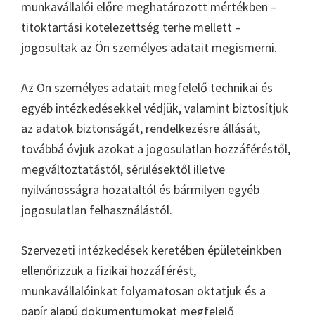
munkavállalói előre meghatározott mértékben –
titoktartási kötelezettség terhe mellett –
jogosultak az Ön személyes adatait megismerni.
Az Ön személyes adatait megfelelő technikai és
egyéb intézkedésekkel védjük, valamint biztosítjuk
az adatok biztonságát, rendelkezésre állását,
továbbá óvjuk azokat a jogosulatlan hozzáféréstől,
megváltoztatástól, sérülésektől illetve
nyilvánosságra hozataltól és bármilyen egyéb
jogosulatlan felhasználástól.
Szervezeti intézkedések keretében épületeinkben
ellenőrizzük a fizikai hozzáférést,
munkavállalóinkat folyamatosan oktatjuk és a
papír alapú dokumentumokat megfelelő