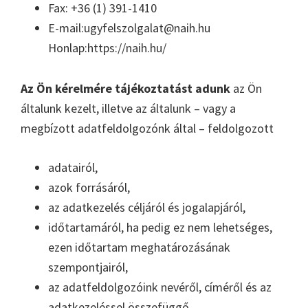
Fax: +36 (1) 391-1410
E-mail:ugyfelszolgalat@naih.hu
Honlap:https://naih.hu/
Az Ön kérelmére tájékoztatást adunk
az Ön
általunk kezelt, illetve az általunk – vagy a
megbízott adatfeldolgozónk által – feldolgozott
adatairól,
azok forrásáról,
az adatkezelés céljáról és jogalapjáról,
időtartamáról, ha pedig ez nem lehetséges,
ezen időtartam meghatározásának
szempontjairól,
az adatfeldolgozóink nevéről, címéről és az
adatkezeléssel összefüggő