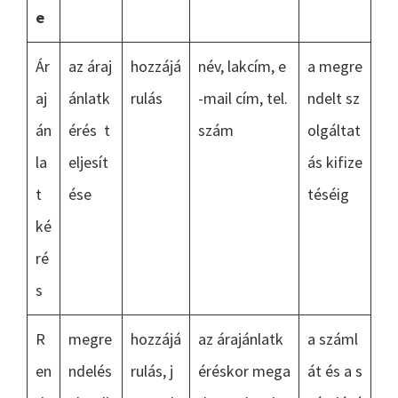
e
Ár
az áraj
hozzájá
név, lakcím, e
a megre
aj
ánlatk
rulás
-mail cím, tel.
ndelt sz
án
érés t
szám
olgáltat
la
eljesít
ás kifize
t
ése
téséig
ké
ré
s
R
megre
hozzájá
az árajánlatk
a száml
en
ndelés
rulás, j
éréskor mega
át és a s