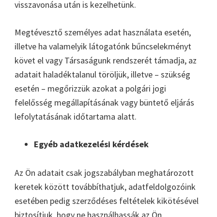
visszavonása után is kezelhetünk.
Megtévesztő személyes adat használata esetén,
illetve ha valamelyik látogatónk bűncselekményt
követ el vagy Társaságunk rendszerét támadja, az
adatait haladéktalanul töröljük, illetve – szükség
esetén – megőrizzük azokat a polgári jogi
felelősség megállapításának vagy büntető eljárás
lefolytatásának időtartama alatt.
Egyéb adatkezelési kérdések
Az Ön adatait csak jogszabályban meghatározott
keretek között továbbíthatjuk, adatfeldolgozóink
esetében pedig szerződéses feltételek kikötésével
biztosítjuk, hogy ne használhassák az Ön