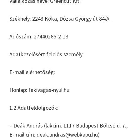
Vállalkozás neve: Greencut Kft.
Székhely: 2243 Kóka, Dózsa György út 84/A.
Adószám: 27440265-2-13
Adatkezelésért felelős személy:
E-mail elérhetőség:
Honlap: fakivagas-nyul.hu
1.2 Adatfeldolgozók:
– Deák András (lakcím: 1117 Budapest Bölcső u. 7.,
E-mail cím: deak.andras@webkapu.hu)