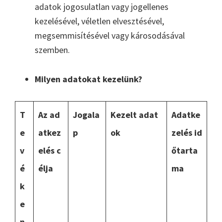
adatok jogosulatlan vagy jogellenes
kezelésével, véletlen elvesztésével,
megsemmisítésével vagy károsodásával
szemben.
Milyen adatokat kezelünk?
T
Az ad
Jogala
Kezelt adat
Adatke
e
atkez
p
ok
zelés id
v
elés c
őtarta
é
élja
ma
k
e
n